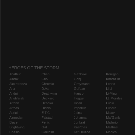
HEROES OF THE STORM
Abathur
Chen
Gazlowe
Kerrigan
Alarak
Cho
Genji
Kharazim
Alexstrasza
Chromie
Greymane
Leoric
Ana
D.Va
Gul'dan
Li Li
Anduin
Deathwing
Hanzo
Li-Ming
Anub'arak
Deckard
Hogger
Lt. Morales
Artanis
Dehaka
Illidan
Lúcio
Arthas
Diablo
Imperius
Lunara
Auriel
E.T.C.
Jaina
Maiev
Azmodan
Falstad
Johanna
Mal'Ganis
Blaze
Fenix
Junkrat
Malfurion
Brightwing
Gall
Kael'thas
Malthael
Cassia
Garrosh
Kel'Thuzad
Medivh