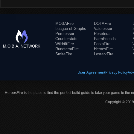
MOBAFire
DOTAFire
League of Graphs
Valofessor
Porofessor
Resetera
Counterstats
FarmFriends
WildriftFire
ForzaFire
M.O.B.A. NETWORK
RuneterraFire
HeroesFire
SmiteFire
LostarkFire
User Agreement
Privacy Policy
Adv
HeroesFire is the place to find the perfect build guide to take your game to the n
Copyright © 2019 