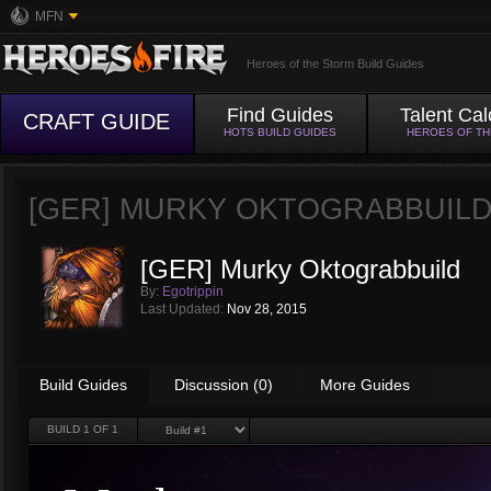
MFN
Heroes of the Storm Build Guides
Find Guides
Talent Cal
CRAFT GUIDE
HOTS BUILD GUIDES
HEROES OF T
[GER] MURKY OKTOGRABBUIL
[GER] Murky Oktograbbuild
By:
Egotrippin
Last Updated:
Nov 28, 2015
Build Guides
Discussion (0)
More Guides
BUILD
1
OF 1