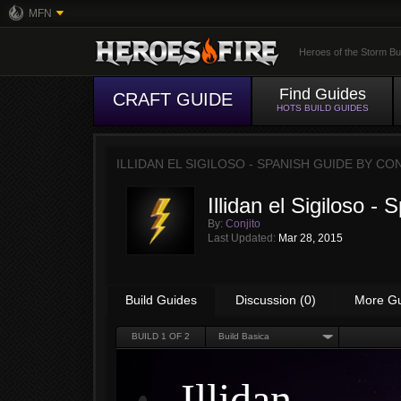
MFN
Heroes of the Storm Bu
Find Guides
CRAFT GUIDE
HOTS BUILD GUIDES
ILLIDAN EL SIGILOSO - SPANISH GUIDE BY
CON
Illidan el Sigiloso -
By:
Conjito
Last Updated:
Mar 28, 2015
Build Guides
Discussion (0)
More G
BUILD
1
OF 2
Build Basica
Illidan