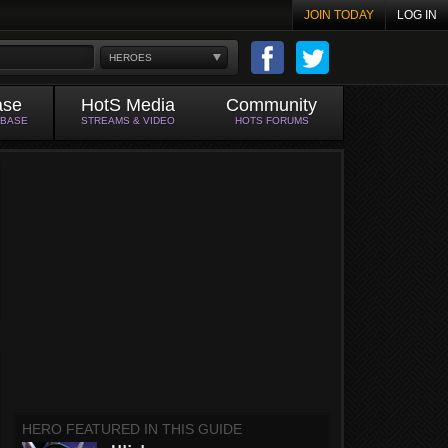
JOIN TODAY
LOG IN
HEROES
ase
HotS Media
Community
ABASE
STREAMS & VIDEO
HOTS FORUMS
HERO FEATURED IN THIS GUIDE