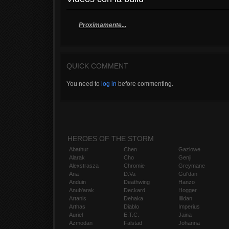
Proximamente...
QUICK COMMENT
You need to
log in
before commenting.
HEROES OF THE STORM
Abathur
Chen
Gazlowe
Alarak
Cho
Genji
Alexstrasza
Chromie
Greymane
Ana
D.Va
Gul'dan
Anduin
Deathwing
Hanzo
Anub'arak
Deckard
Hogger
Artanis
Dehaka
Illidan
Arthas
Diablo
Imperius
Auriel
E.T.C.
Jaina
Azmodan
Falstad
Johanna