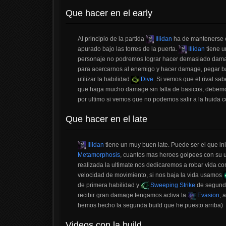
Que hacer en el early
Al principio de la partida
Illidan
ha de mantenerse e
apurado bajo las torres de la puerta.
Illidan
tiene u
personaje no podremos lograr hacer demasiado damage
para acercarnos al enemigo y hacer damage, pegar ba
utilizar la habilidad
Dive
. Si vemos que el rival sa
que haga mucho damage sin falta de basicos, debemos
por ultimo si vemos que no podemos salir a la huida c
Que hacer en el late
Illidan
tiene un muy buen late. Puede ser el que ini
Metamorphosis
, cuantos mas heroes golpees con su u
realizada la ultimate nos dedicaremos a robar vida c
velocidad de movimiento, si nos baja la vida usamos
de primera habilidad y
Sweeping Strike
de segunda
recibir gran damage tengamos activa la
Evasion
, 
hemos hecho la segunda build que he puesto arriba)
Videos con la build