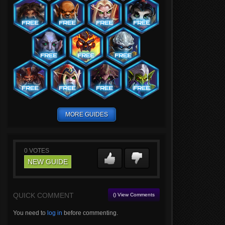
MORE GUIDES
0
VOTES
NEW GUIDE
QUICK COMMENT
() View Comments
You need to
log in
before commenting.