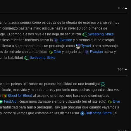
TOP
n una zona segura como es detras de la oleada de esbirros o si se ve muy
n comienzo bastante malo asi que hasta el nivel 10 por lo menos de
. El combo a estos niveles no deja de ser utilizar
Sweeping Strike
sicos mientras tenemos activa la
Evasion
y si vemos que se escapa
be llevar a su personaje o es un personaje como
Tyrael
u otro personaje
 de entrarle con la habilidad
Dive
y pegarle con
Evasion
activa y
on la habilidad
Sweeping Strike
.
TOP
cia las peleas utilizando de primera habilidad en una teamfight
ltimate, mas vida y mana tendras y por tanto mas podras aguantar. Una vez
on
Blood for Blood
al asesino enemigo, que hara que disminuya su
First Aid
. Repartimos damage siempre utilizando (en el late solo)
Dive
 habilidad para huir o perseguir. Hay que procurar que cuando vayamos a
asi como si vemos que estamos en las ultimas usar
Bolt of the Storm
( si
TOP