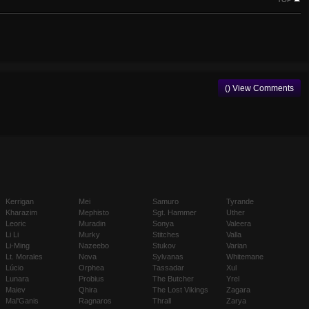
() View Comments
Kerrigan
Mei
Samuro
Tyrande
Kharazim
Mephisto
Sgt. Hammer
Uther
Leoric
Muradin
Sonya
Valeera
Li Li
Murky
Stitches
Valla
Li-Ming
Nazeebo
Stukov
Varian
Lt. Morales
Nova
Sylvanas
Whitemane
Lúcio
Orphea
Tassadar
Xul
Lunara
Probius
The Butcher
Yrel
Maiev
Qhira
The Lost Vikings
Zagara
Mal'Ganis
Ragnaros
Thrall
Zarya