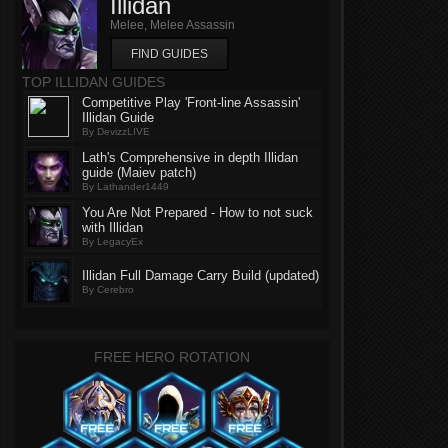
Illidan
Melee, Melee Assassin
FIND GUIDES
TOP ILLIDAN GUIDES
Competitive Play 'Front-line Assassin'
Illidan Guide
By DevizzLIVE
Lath's Comprehensive in depth Illidan
guide (Maiev patch)
By Lathander1449
You Are Not Prepared - How to not suck
with Illidan
By LegacyEx
Illidan Full Damage Carry Build (updated)
By Cerebro
FREE HERO ROTATION