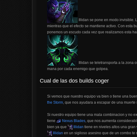
Illidan se pone en modo invisible. 
mientras que el efecto se mantiene activo. Con esta 
ponemos un escudo cada vez que realizamos esta habi
Illidan se teletransporta a la zon
mana por cada enemigo que golpea.
Cual de las dos builds coger
Si vemos que nuestro equipo va bien o tiene una bue
the Storm
, que nos ayudara a escapar de una muerte
Si nuestro equipo tiene una mala combinacion y no ex
tiene
Nexus Blades
, que nos aumenta considerabl
bien ya que
Illidan
tiene en niveles altos una gra
Illidan
en un sigiloso asesino que de un combo te 