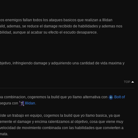
Los enemigos fallan todos los ataques basicos que realizan a Illidan
build, ademas, se reduce el damage recibido de habilidades y ademas nos
lidad, aunque al acabar su efecto el escudo desaparece.
a objetivo, infringiendo damage y adquiriendo una cantidad de vida maxima y
TOP
na combinacion, cogeremos la build que yo llamo alternativa con
Bolt of
 segura con
Illidan
.
iste un trabajo en equipo, cogemos la build que yo llamo basica, ya que
emente el damage y encima ralentizamos al objetivo, cosa que viene muy
n velocidad de movimiento combinada con las habilidades que convierten a
mata.