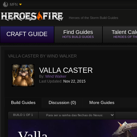
MFN
Heroes of the Storm Build Guides
Find Guides
Talent Cal
CRAFT GUIDE
HOTS BUILD GUIDES
HEROES OF T
VALLA CASTER BY
WIND WALKER
VALLA CASTER
By:
Wind Walker
Last Updated:
Nov 22, 2015
Build Guides
Discussion (0)
More Guides
BUILD
1
OF 1
Valla