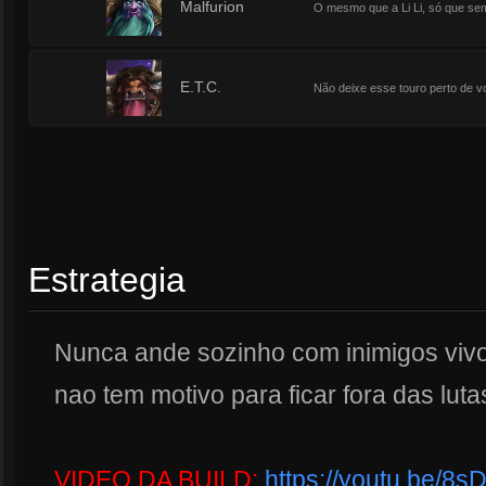
6
Malfurion
O mesmo que a Li Li, só que sem
6
E.T.C.
Não deixe esse touro perto de vo
Estrategia
Nunca ande sozinho com inimigos vivo
nao tem motivo para ficar fora das luta
VIDEO DA BUILD:
https://youtu.be/