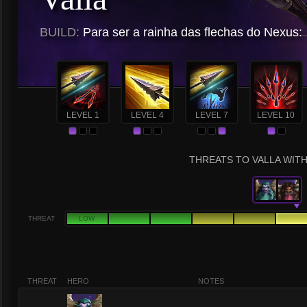
BUILD:
Para ser a rainha das flechas do Nexus:
LEVEL 1
LEVEL 4
LEVEL 7
LEVEL 10
THREATS TO VALLA WITH
THREAT
LOW
THREAT
HERO
NOTES