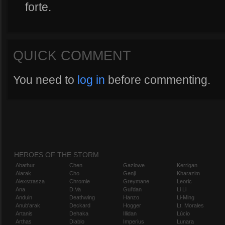
forte.
QUICK COMMENT
You need to
log in
before commenting.
HEROES OF THE STORM
Abathur
Chen
Gazlowe
Kerrigan
Alarak
Cho
Genji
Kharazim
Alexstrasza
Chromie
Greymane
Leoric
Ana
D.Va
Gul'dan
Li Li
Anduin
Deathwing
Hanzo
Li-Ming
Anub'arak
Deckard
Hogger
Lt. Morales
Artanis
Dehaka
Illidan
Lúcio
Arthas
Diablo
Imperius
Lunara