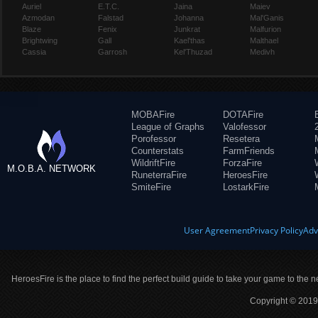
Auriel
E.T.C.
Jaina
Maiev
Azmodan
Falstad
Johanna
Mal'Ganis
Blaze
Fenix
Junkrat
Malfurion
Brightwing
Gall
Kael'thas
Malthael
Cassia
Garrosh
Kel'Thuzad
Medivh
MOBAFire
DOTAFire
League of Graphs
Valofessor
Porofessor
Resetera
Counterstats
FarmFriends
WildriftFire
ForzaFire
M.O.B.A. NETWORK
RuneterraFire
HeroesFire
SmiteFire
LostarkFire
User Agreement
Privacy Policy
Adv
HeroesFire is the place to find the perfect build guide to take your game to the n
Copyright © 2019 