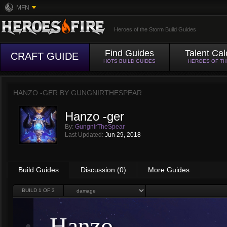
MFN
Heroes of the Storm Build Guides
Find Guides
Talent Cal
CRAFT GUIDE
HOTS BUILD GUIDES
HEROES OF T
HANZO -GER BY
GUNGNIRTHESPEAR
Hanzo -ger
By:
GungnirTheSpear
Last Updated:
Jun 29, 2018
Build Guides
Discussion (0)
More Guides
BUILD
1
OF 3
Hanzo