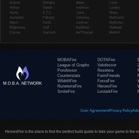
Artanis
Dehaka
Illidan
Lúcio
Arthas
Diablo
Imperius
Lunara
Auriel
E.T.C.
Jaina
Maiev
Azmodan
Falstad
Johanna
Mal'Ganis
Blaze
Fenix
Junkrat
Malfurion
Brightwing
Gall
Kael'thas
Malthael
Cassia
Garrosh
Kel'Thuzad
Medivh
MOBAFire
DOTAFire
League of Graphs
Valofessor
Porofessor
Resetera
Counterstats
FarmFriends
WildriftFire
ForzaFire
M.O.B.A. NETWORK
RuneterraFire
HeroesFire
SmiteFire
LostarkFire
User Agreement
Privacy Policy
Adv
HeroesFire is the place to find the perfect build guide to take your game to the n