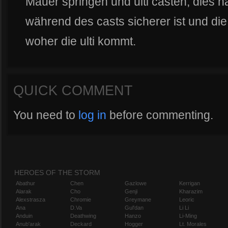
Mauer springen und ulti casten, dies h
während des casts sicherer ist und di
woher die ulti kommt.
QUICK COMMENT
You need to
log in
before commenting.
HEROES OF THE STORM
Abathur
Chen
Gazlowe
Kerrigan
Alarak
Cho
Genji
Kharazim
Alexstrasza
Chromie
Greymane
Leoric
Ana
D.Va
Gul'dan
Li Li
Anduin
Deathwing
Hanzo
Li-Ming
Anub'arak
Deckard
Hogger
Lt. Morales