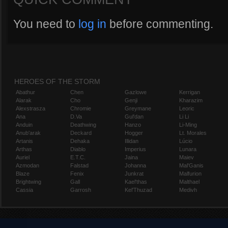
You need to
log in
before commenting.
HEROES OF THE STORM
Abathur
Chen
Gazlowe
Kerrigan
Alarak
Cho
Genji
Kharazim
Alexstrasza
Chromie
Greymane
Leoric
Ana
D.Va
Gul'dan
Li Li
Anduin
Deathwing
Hanzo
Li-Ming
Anub'arak
Deckard
Hogger
Lt. Morales
Artanis
Dehaka
Illidan
Lúcio
Arthas
Diablo
Imperius
Lunara
Auriel
E.T.C.
Jaina
Maiev
Azmodan
Falstad
Johanna
Mal'Ganis
Blaze
Fenix
Junkrat
Malfurion
Brightwing
Gall
Kael'thas
Malthael
Cassia
Garrosh
Kel'Thuzad
Medivh