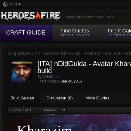
MFN
Heroes of the Storm Build Guides
Find Guides
Talent Cal
CRAFT GUIDE
HOTS BUILD GUIDES
HEROES OF T
[ITA] NDIDGUIDA - AVATAR KHARAZIM - MOBILITY BUILD BY
ND
[ITA] nDidGuida - Avatar Khara
build
By:
nDidCroix
Last Updated:
Sep 24, 2015
Build Guides
Discussion (0)
More Guides
BUILD
1
OF 1
Kharazim