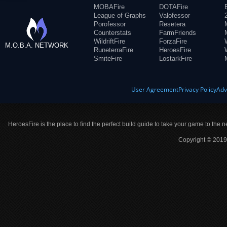
MOBAFire
DOTAFire
League of Graphs
Valofessor
Porofessor
Resetera
Counterstats
FarmFriends
WildriftFire
ForzaFire
M.O.B.A. NETWORK
RuneterraFire
HeroesFire
SmiteFire
LostarkFire
User Agreement
Privacy Policy
Adv
HeroesFire is the place to find the perfect build guide to take your game to the n
Copyright © 2019 