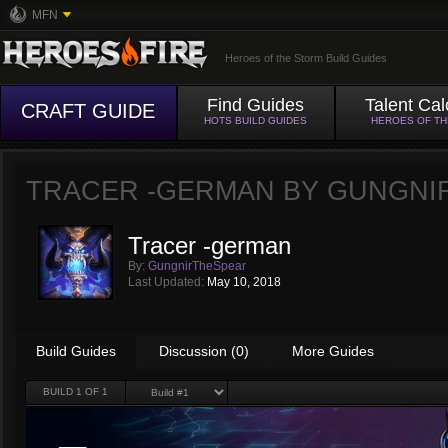
MFN
Heroes of the Storm Build Guides
Find Guides
Talent Cal
CRAFT GUIDE
HOTS BUILD GUIDES
HEROES OF T
TRACER -GERMAN BY
GUNGNI
Tracer -german
By:
GungnirTheSpear
Last Updated:
May 10, 2018
Build Guides
Discussion (0)
More Guides
BUILD
1
OF 1