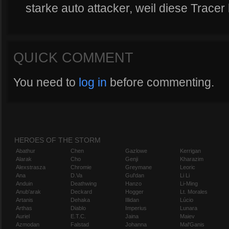
starke auto attacker, weil diese Tracer
QUICK COMMENT
You need to
log in
before commenting.
HEROES OF THE STORM
Abathur
Chen
Gazlowe
Kerrigan
Alarak
Cho
Genji
Kharazim
Alexstrasza
Chromie
Greymane
Leoric
Ana
D.Va
Gul'dan
Li Li
Anduin
Deathwing
Hanzo
Li-Ming
Anub'arak
Deckard
Hogger
Lt. Morales
Artanis
Dehaka
Illidan
Lúcio
Arthas
Diablo
Imperius
Lunara
Auriel
E.T.C.
Jaina
Maiev
Azmodan
Falstad
Johanna
Mal'Ganis