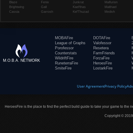
Blaze
Fenix
Junkrat
Malfurion
Brightwing
Gall
Kael'thas
Malthael
Cassia
Garrosh
Kel'Thuzad
Medivh
MOBAFire
DOTAFire
League of Graphs
Valofessor
Porofessor
Resetera
Counterstats
FarmFriends
WildriftFire
ForzaFire
M.O.B.A. NETWORK
RuneterraFire
HeroesFire
SmiteFire
LostarkFire
User Agreement
Privacy Policy
Adv
HeroesFire is the place to find the perfect build guide to take your game to the n
Copyright © 2019 