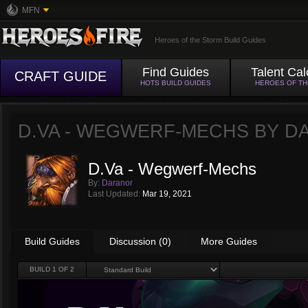
MFN
Heroes of the Storm Build Guides
Find Guides
Talent Cal
CRAFT GUIDE
HOTS BUILD GUIDES
HEROES OF T
D.VA - WEGWERF-MECHS BY
D
D.Va - Wegwerf-Mechs
By:
Daranor
Last Updated:
Mar 19, 2021
Build Guides
Discussion (0)
More Guides
BUILD
1
OF 2